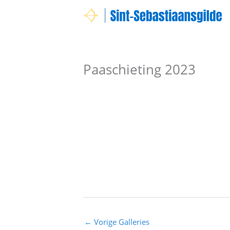
Spring
naar
de
inhoud
Paaschieting 2023
←
Vorige Galleries