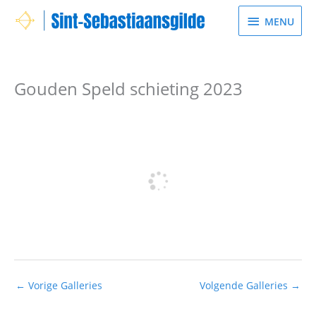
Spring
MENU
MENU
naar
de
inhoud
Gouden Speld schieting 2023
←
Vorige Galleries
Volgende Galleries
→